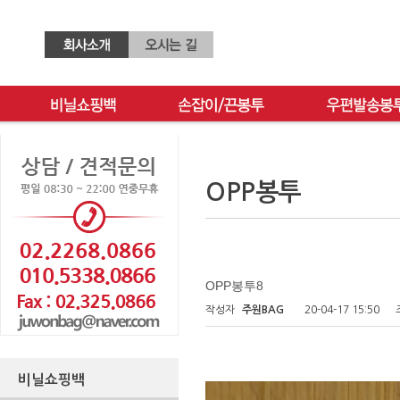
OPP봉투
OPP봉투8
작성자
주원BAG
20-04-17 15:50
비닐쇼핑백