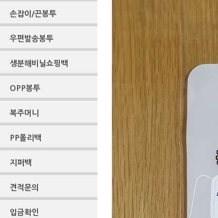
손잡이/끈봉투
우편발송봉투
생분해비닐쇼핑백
OPP봉투
복주머니
PP폴리백
지퍼백
견적문의
입금확인