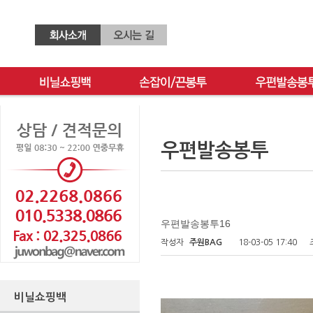
우편발송봉투
우편발송봉투16
작성자
주원BAG
18-03-05 17:40
비닐쇼핑백