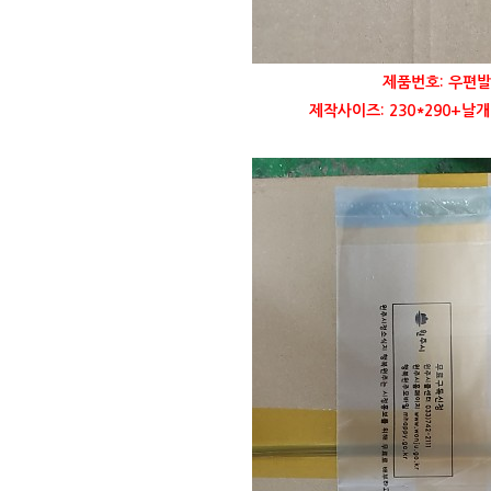
제품번호: 우편발
제작사이즈: 230*290+날