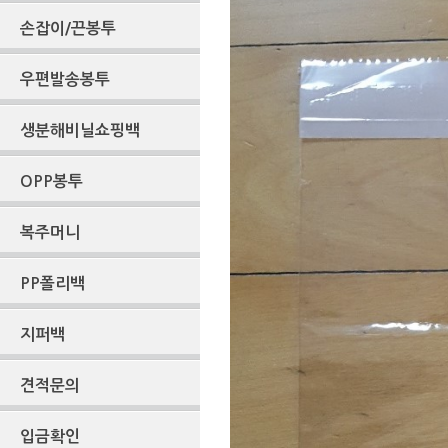
손잡이/끈봉투
우편발송봉투
생분해비닐쇼핑백
OPP봉투
복주머니
PP폴리백
지퍼백
견적문의
입금확인