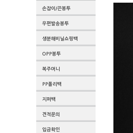
손잡이/끈봉투
우편발송봉투
생분해비닐쇼핑백
OPP봉투
복주머니
PP폴리백
지퍼백
견적문의
입금확인