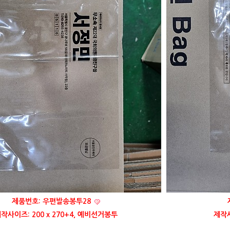
제품번호: 우편발송봉투28
작사이즈: 200 x 270+4, 예비선거봉투
제작사