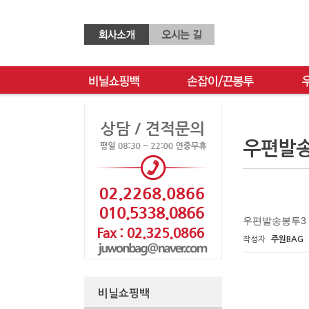
우편발
우편발송봉투3
작성자
주원BAG
비닐쇼핑백