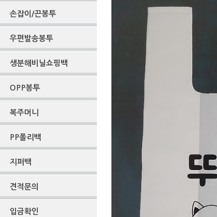
손잡이/끈봉투
우편발송봉투
생분해비닐쇼핑백
OPP봉투
복주머니
PP폴리백
지퍼백
견적문의
입금확인