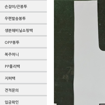
손잡이/끈봉투
우편발송봉투
생분해비닐쇼핑백
OPP봉투
복주머니
PP폴리백
지퍼백
견적문의
입금확인