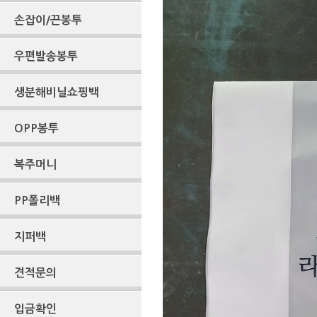
손잡이/끈봉투
우편발송봉투
생분해비닐쇼핑백
OPP봉투
복주머니
PP폴리백
지퍼백
견적문의
입금확인