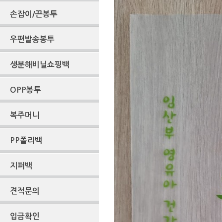
손잡이/끈봉투
우편발송봉투
생분해비닐쇼핑백
OPP봉투
복주머니
PP폴리백
지퍼백
견적문의
입금확인