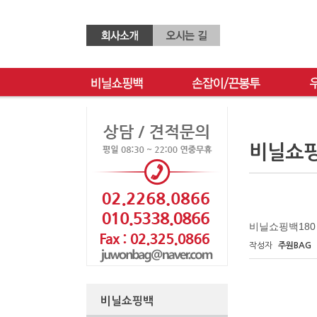
비닐쇼
비닐쇼핑백180
작성자
주원BAG
비닐쇼핑백