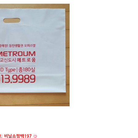
: 비닐쇼핑백197