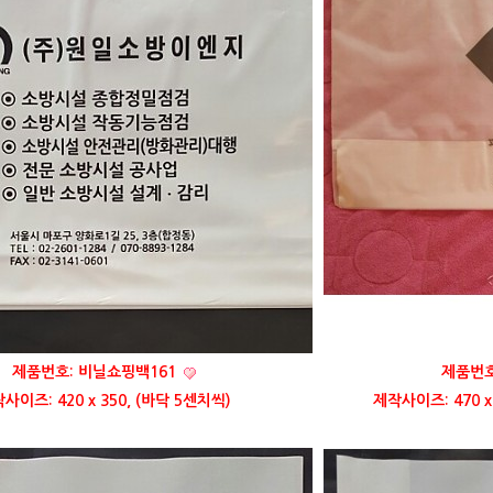
제품번호: 비닐쇼핑백161
제품번호
사이즈: 420 x 350, (바닥 5센치씩)
제작사이즈: 470 x