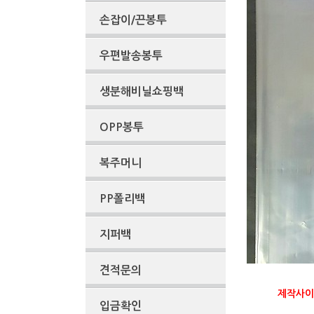
손잡이/끈봉투
우편발송봉투
생분해비닐쇼핑백
OPP봉투
복주머니
PP폴리백
지퍼백
견적문의
제작사이즈
입금확인