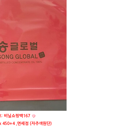
: 비닐쇼핑백167
x 450+4 ,면세점 (자주색원단)