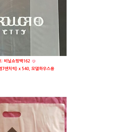
: 비닐쇼핑백162
엠7센치씩) x 540, 모델하우스용