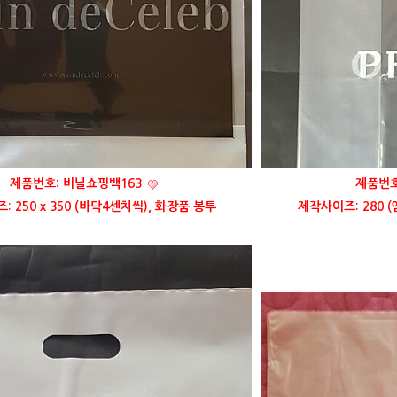
제품번호: 비닐쇼핑백163
제품번호
 250 x 350 (바닥4센치씩), 화장품 봉투
제작사이즈: 280 (