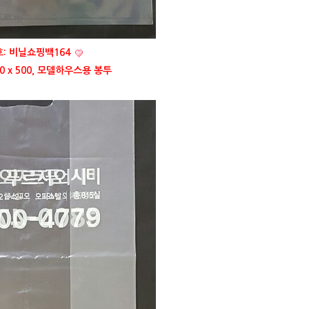
: 비닐쇼핑백164
0 x 500, 모델하우스용 봉투